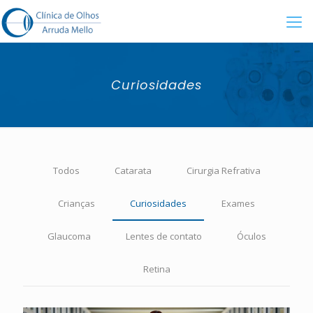
Curiosidades
Todos
Catarata
Cirurgia Refrativa
Crianças
Curiosidades
Exames
Glaucoma
Lentes de contato
Óculos
Retina