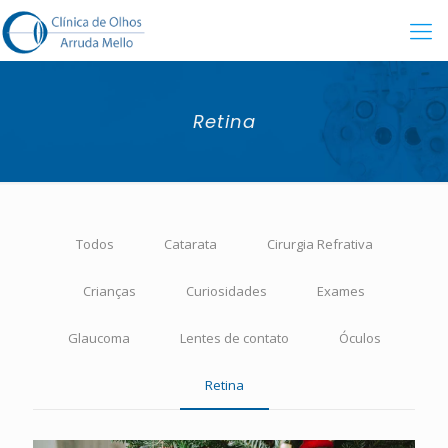
Retina
Todos
Catarata
Cirurgia Refrativa
Crianças
Curiosidades
Exames
Glaucoma
Lentes de contato
Óculos
Retina