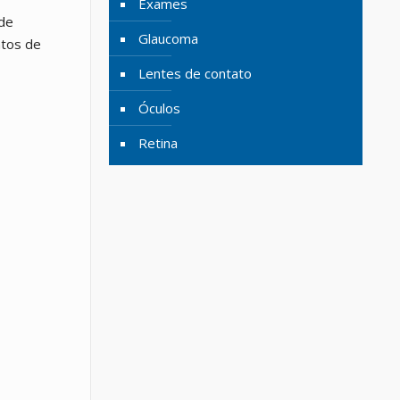
Exames
de
Glaucoma
ntos de
Lentes de contato
Óculos
Retina