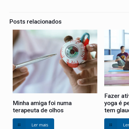
Posts relacionados
Fazer ati
Minha amiga foi numa
yoga é p
terapeuta de olhos
tem gla
Ler mais
Le