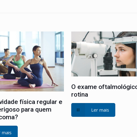
O exame oftalmológic
rotina
vidade física regular e
erigoso para quem
Ler mais
ucoma?
r mais