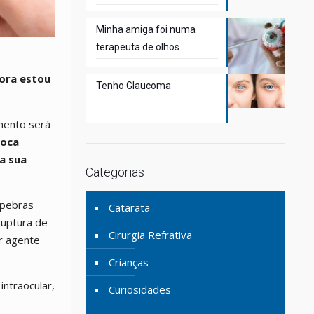
Minha amiga foi numa
terapeuta de olhos
ora estou
Tenho Glaucoma
mento será
voca
a sua
Categorias
lpebras
Catarata
ruptura de
Cirurgia Refrativa
r agente
Crianças
ntraocular,
Curiosidades