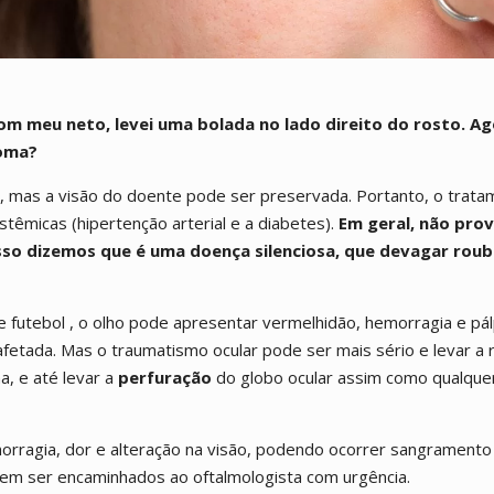
m meu neto, levei uma bolada no lado direito do rosto. Ag
coma?
, mas a visão do doente pode ser preservada. Portanto, o trata
têmicas (hipertenção arterial e a diabetes).
Em geral, não pro
isso dizemos que é uma doença silenciosa, que devagar roub
 futebol , o olho pode apresentar vermelhidão, hemorragia e pá
afetada. Mas o traumatismo ocular pode ser mais sério e levar a 
, e até levar a
perfuração
do globo ocular assim como qualque
rragia, dor e alteração na visão, podendo ocorrer sangramento i
devem ser encaminhados ao oftalmologista com urgência.