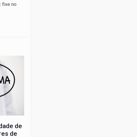
 fixe no
idade de
res de