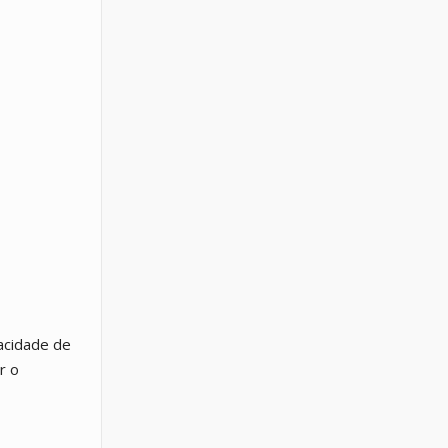
acidade de
r o