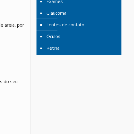
Exames
Glaucoma
Lentes de contato
e areia, por
Óculos
Retina
os do seu