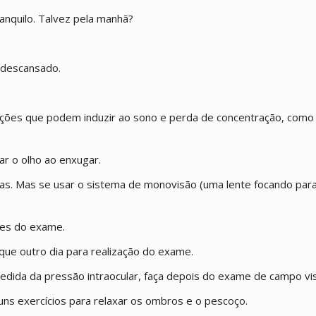
nquilo. Talvez pela manhã?
 descansado.
ções que podem induzir ao sono e perda de concentração, como
r o olho ao enxugar.
elas. Mas se usar o sistema de monovisão (uma lente focando par
tes do exame.
rque outro dia para realização do exame.
dida da pressão intraocular, faça depois do exame de campo vis
uns exercícios para relaxar os ombros e o pescoço.