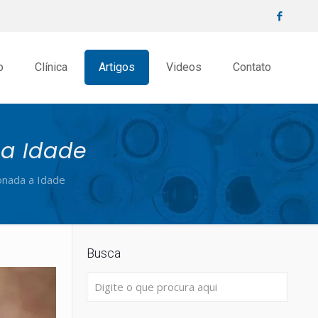
o
Clínica
Artigos
Videos
Contato
a Idade
onada a Idade
Busca