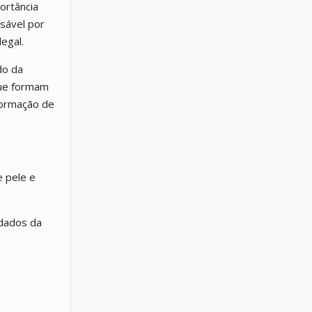
ortância
sável por
egal.
do da
que formam
formação de
e pele e
dados da