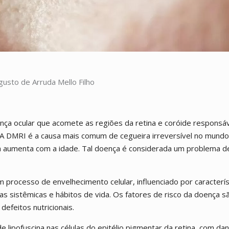
gusto de Arruda Mello Filho
nça ocular que acomete as regiões da retina e coróide responsáv
. A DMRI é a causa mais comum de cegueira irreversível no mundo
a aumenta com a idade. Tal doença é considerada um problema d
processo de envelhecimento celular, influenciado por caracterís
ças sistêmicas e hábitos de vida. Os fatores de risco da doença s
efeitos nutricionais.
lipofuscina nas células do epitélio pigmentar da retina, com dan