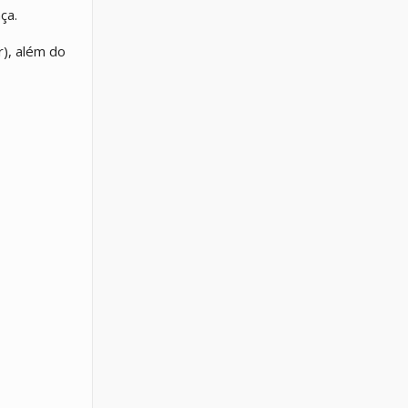
ça.
r), além do