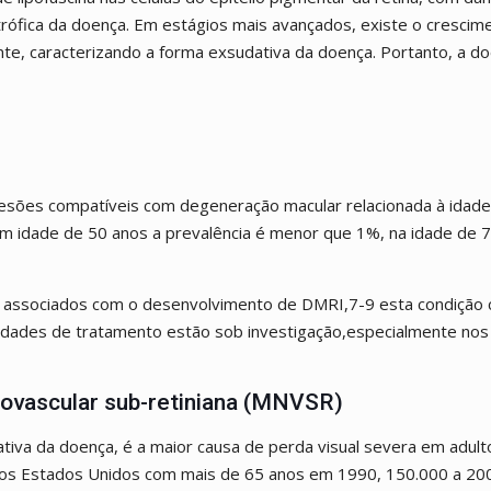
trófica da doença. Em estágios mais avançados, existe o crescim
nte, caracterizando a forma exsudativa da doença. Portanto, a d
lesões compatíveis com degeneração macular relacionada à idade
com idade de 50 anos a prevalência é menor que 1%, na idade de 
co associados com o desenvolvimento de DMRI,7-9 esta condição 
idades de tratamento estão sob investigação,especialmente nos
vascular sub-retiniana (MNVSR)
va da doença, é a maior causa de perda visual severa em adult
os Estados Unidos com mais de 65 anos em 1990, 150.000 a 20