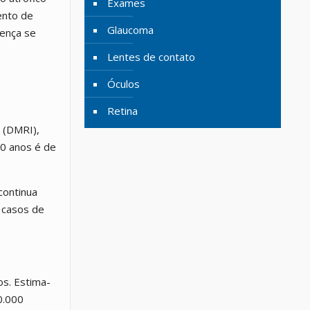
Exames
ento de
Glaucoma
oença se
Lentes de contato
Óculos
Retina
 (DMRI),
70 anos é de
continua
 casos de
os. Estima-
0.000