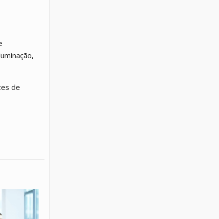
e
iluminação,
zes de