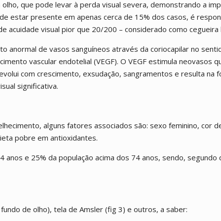
ho, que pode levar à perda visual severa, demonstrando a imp
 de estar presente em apenas cerca de 15% dos casos, é respon
e acuidade visual pior que 20/200 – considerado como cegueira l
to anormal de vasos sanguíneos através da coriocapilar no senti
escimento vascular endotelial (VEGF). O VEGF estimula neovasos 
evolui com crescimento, exsudação, sangramentos e resulta na 
sual significativa.
lhecimento, alguns fatores associados são: sexo feminino, cor d
dieta pobre em antioxidantes.
4 anos e 25% da população acima dos 74 anos, sendo, segundo 
undo de olho), tela de Amsler (fig 3) e outros, a saber: