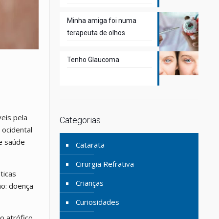
Minha amiga foi numa
terapeuta de olhos
Tenho Glaucoma
eis pela
Categorias
 ocidental
e saúde
Catarata
Cirurgia Refrativa
ticas
Crianças
ão: doença
Curiosidades
o atrófico