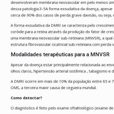
desenvolveram membrana neovascular em pelo menos um ol
dessa patologia.3-5A forma exsudativa da doença, apesar
cerca de 90% dos casos de perda grave davisão, ou seja, d
A forma exsudativa da DMRI se caracteriza pelo crescimen
coróide para a retina através da produção do fator de cr
uma membrana neovascular sub-retiniana (MNVSR), a qual 
estrutura fibrovascular cicatricial sub-retiniana com perda vi
Modalidades terapêuticas para a MNVSR
Apesar da doença estar principalmente relacionada ao enve
olhos claros, hipertensão arterial sistêmica , tabagismo e 
A DMRI ocorre em mais de 10% da população entre 65 e 7
OMS, a terceira maior causa de cegueira mundial.
Como detectar?
O diagnóstico é feito pelo exame oftalmológico (exame de f