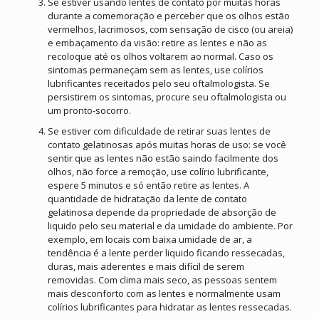
Se estiver usando lentes de contato por muitas horas
durante a comemoração e perceber que os olhos estão
vermelhos, lacrimosos, com sensação de cisco (ou areia)
e embaçamento da visão: retire as lentes e não as
recoloque até os olhos voltarem ao normal. Caso os
sintomas permaneçam sem as lentes, use colírios
lubrificantes receitados pelo seu oftalmologista. Se
persistirem os sintomas, procure seu oftalmologista ou
um pronto-socorro.
Se estiver com dificuldade de retirar suas lentes de
contato gelatinosas após muitas horas de uso: se você
sentir que as lentes não estão saindo facilmente dos
olhos, não force a remoção, use colírio lubrificante,
espere 5 minutos e só então retire as lentes. A
quantidade de hidratação da lente de contato
gelatinosa depende da propriedade de absorção de
liquido pelo seu material e da umidade do ambiente. Por
exemplo, em locais com baixa umidade de ar, a
tendência é a lente perder liquido ficando ressecadas,
duras, mais aderentes e mais difícil de serem
removidas. Com clima mais seco, as pessoas sentem
mais desconforto com as lentes e normalmente usam
colírios lubrificantes para hidratar as lentes ressecadas.