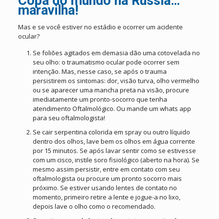
Copa do mundo na Rússia…
maravilha!
Mas e se você estiver no estádio e ocorrer um acidente
ocular?
Se foliões agitados em demasia dão uma cotovelada no
seu olho: o traumatismo ocular pode ocorrer sem
intenção. Mas, nesse caso, se após o trauma
persistirem os sintomas: dor, visão turva, olho vermelho
ou se aparecer uma mancha preta na visão, procure
imediatamente um pronto-socorro que tenha
atendimento Oftalmológico. Ou mande um whats app
para seu oftalmologista!
Se cair serpentina colorida em spray ou outro líquido
dentro dos olhos, lave bem os olhos em água corrente
por 15 minutos. Se após lavar sentir como se estivesse
com um cisco, instile soro fisiológico (aberto na hora). Se
mesmo assim persistir, entre em contato com seu
oftalmologista ou procure um pronto socorro mais
próximo. Se estiver usando lentes de contato no
momento, primeiro retire a lente e jogue-a no lixo,
depois lave o olho como o recomendado.