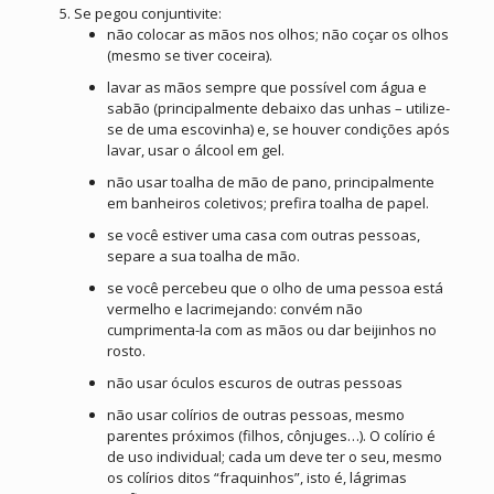
Se pegou conjuntivite:
não colocar as mãos nos olhos; não coçar os olhos
(mesmo se tiver coceira).
lavar as mãos sempre que possível com água e
sabão (principalmente debaixo das unhas – utilize-
se de uma escovinha) e, se houver condições após
lavar, usar o álcool em gel.
não usar toalha de mão de pano, principalmente
em banheiros coletivos; prefira toalha de papel.
se você estiver uma casa com outras pessoas,
separe a sua toalha de mão.
se você percebeu que o olho de uma pessoa está
vermelho e lacrimejando: convém não
cumprimenta-la com as mãos ou dar beijinhos no
rosto.
não usar óculos escuros de outras pessoas
não usar colírios de outras pessoas, mesmo
parentes próximos (filhos, cônjuges…). O colírio é
de uso individual; cada um deve ter o seu, mesmo
os colírios ditos “fraquinhos”, isto é, lágrimas