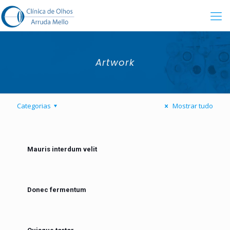
Artwork
Categorias
Mostrar tudo
Mauris interdum velit
Donec fermentum