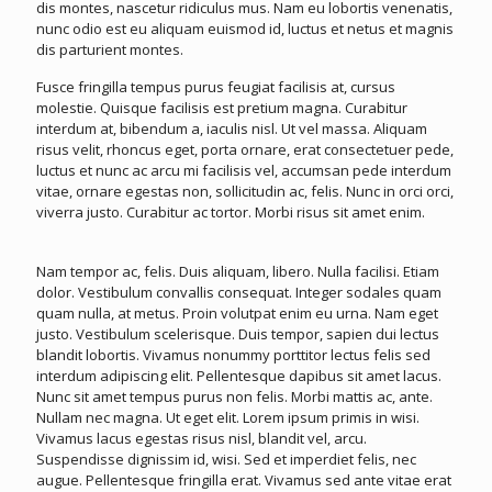
dis montes, nascetur ridiculus mus. Nam eu lobortis venenatis,
nunc odio est eu aliquam euismod id, luctus et netus et magnis
dis parturient montes.
Fusce fringilla tempus purus feugiat facilisis at, cursus
molestie. Quisque facilisis est pretium magna. Curabitur
interdum at, bibendum a, iaculis nisl. Ut vel massa. Aliquam
risus velit, rhoncus eget, porta ornare, erat consectetuer pede,
luctus et nunc ac arcu mi facilisis vel, accumsan pede interdum
vitae, ornare egestas non, sollicitudin ac, felis. Nunc in orci orci,
viverra justo. Curabitur ac tortor. Morbi risus sit amet enim.
Nam tempor ac, felis. Duis aliquam, libero. Nulla facilisi. Etiam
dolor. Vestibulum convallis consequat. Integer sodales quam
quam nulla, at metus. Proin volutpat enim eu urna. Nam eget
justo. Vestibulum scelerisque. Duis tempor, sapien dui lectus
blandit lobortis. Vivamus nonummy porttitor lectus felis sed
interdum adipiscing elit. Pellentesque dapibus sit amet lacus.
Nunc sit amet tempus purus non felis. Morbi mattis ac, ante.
Nullam nec magna. Ut eget elit. Lorem ipsum primis in wisi.
Vivamus lacus egestas risus nisl, blandit vel, arcu.
Suspendisse dignissim id, wisi. Sed et imperdiet felis, nec
augue. Pellentesque fringilla erat. Vivamus sed ante vitae erat