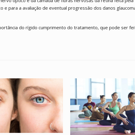
nervo óptico e da camada de fibras nervosas da retina feita pela
tico e para a avaliação de eventual progressão dos danos glaucom
portância do rígido cumprimento do tratamento, que pode ser fei