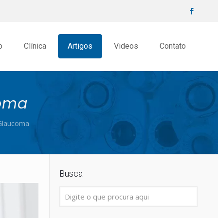
o
Clínica
Artigos
Videos
Contato
coma
Glaucoma
Busca