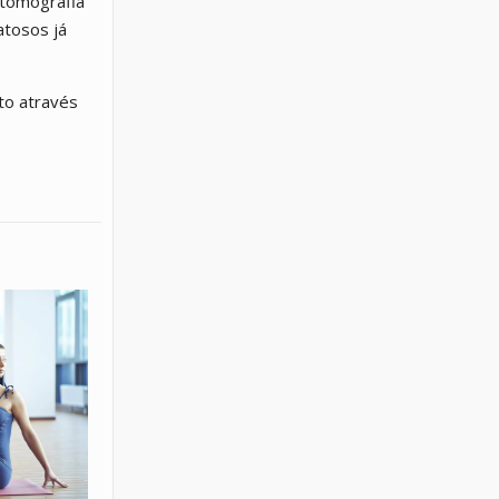
 tomografia
atosos já
to através