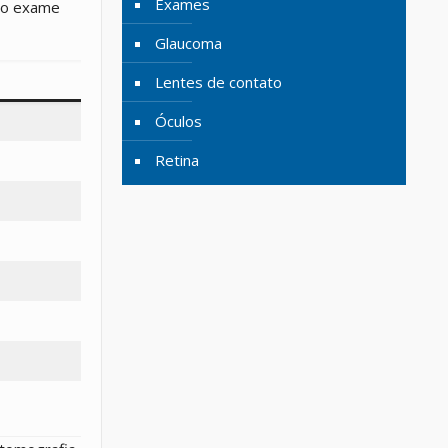
Exames
e o exame
Glaucoma
Lentes de contato
Óculos
Retina