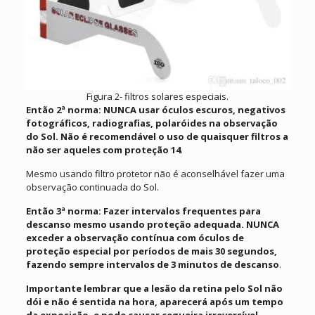
Figura 2- filtros solares especiais.
Então 2ª norma: NUNCA usar óculos escuros, negativos
fotográficos, radiografias, polaróides na observação
do Sol. Não é recomendável o uso de quaisquer filtros a
não ser aqueles com proteção 14
.
Mesmo usando filtro protetor não é aconselhável fazer uma
observação continuada do Sol.
Então 3ª norma: Fazer intervalos frequentes para
descanso mesmo usando proteção adequada. NUNCA
exceder a observação contínua com óculos de
proteção especial por períodos de mais 30 segundos,
fazendo sempre intervalos de 3 minutos de descanso
.
Importante lembrar que a lesão da retina pelo Sol não
dói e não é sentida na hora, aparecerá após um tempo
da exposição, e pode causar cegueira irreversível
.